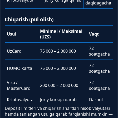
daqiqagacha
Chiqarish (pul olish)
Minimal / Maksimal
Usul
Vaqt
(UZS)
72
UzCard
75 000 – 2 000 000
soatgacha
72
HUMO karta
75 000 – 2 000 000
soatgacha
Visa /
72
200 000 – 2 000 000
MasterCard
soatgacha
Kriptovalyuta
Joriy kursga qarab
Darhol
Depozit limitleri va chiqarish shartlari hisob valyutasi
hamda tanlangan usulga qarab farqlanishi mumkin —