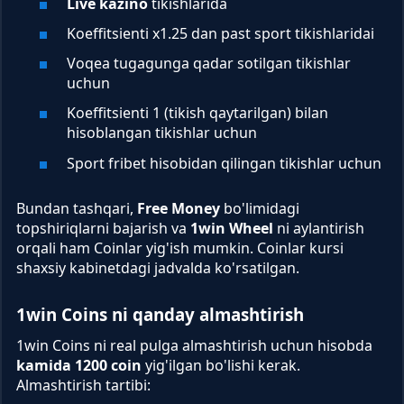
Live kazino
tikishlarida
Koeffitsienti x1.25 dan past sport tikishlaridai
Voqea tugagunga qadar sotilgan tikishlar
uchun
Koeffitsienti 1 (tikish qaytarilgan) bilan
hisoblangan tikishlar uchun
Sport fribet hisobidan qilingan tikishlar uchun
Bundan tashqari,
Free Money
bo'limidagi
topshiriqlarni bajarish va
1win Wheel
ni aylantirish
orqali ham Coinlar yig'ish mumkin. Coinlar kursi
shaxsiy kabinetdagi jadvalda ko'rsatilgan.
1win Coins ni qanday almashtirish
1win Coins ni real pulga almashtirish uchun hisobda
kamida 1200 coin
yig'ilgan bo'lishi kerak.
Almashtirish tartibi: