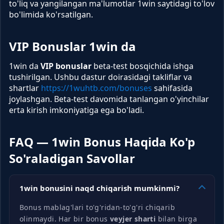
to'liq va yangilangan ma'lumotlar 1win saytidagi to'lov
bo'limida ko'rsatilgan.
VIP Bonuslar 1win da
1win da
VIP bonuslar
beta-test bosqichida ishga
tushirilgan. Ushbu dastur doirasidagi takliflar va
shartlar
https://1wuhtb.com/bonuses
sahifasida
joylashgan. Beta-test davomida tanlangan o'yinchilar
erta kirish imkoniyatiga ega bo'ladi.
FAQ — 1win Bonus Haqida Ko'p
So'raladigan Savollar
1win bonusini naqd chiqarish mumkinmi?
Bonus mablag'lari to'g'ridan-to'g'ri chiqarib
olinmaydi. Har bir bonus
veyjer sharti
bilan birga