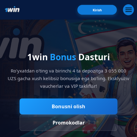
Kirish
1win
Bonus
Dasturi
Ro'yxatdan o'ting va birinchi 4 ta depozitga 3 055 000
UZS gacha xush kelibsiz bonusiga ega bo'ling. Eksklyuziv
vaucherlar va VIP takliflar!
Bonusni olish
Promokodlar