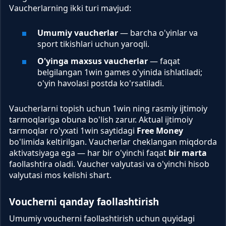
Vaucherlarning ikki turi mavjud:
Umumiy vaucherlar
— barcha o'yinlar va
sport tikishlari uchun yaroqli.
O'yinga maxsus vaucherlar
— faqat
belgilangan 1win games o'yinida ishlatiladi;
o'yin havolasi postda ko'rsatiladi.
Vaucherlarni topish uchun 1win ning rasmiy ijtimoiy
tarmoqlariga obuna bo'lish zarur. Aktual ijtimoiy
tarmoqlar ro'yxati 1win saytidagi
Free Money
bo'limida keltirilgan. Vaucherlar cheklangan miqdorda
aktivatsiyaga ega — har bir o'yinchi faqat
bir marta
faollashtira oladi. Vaucher valyutasi va o'yinchi hisob
valyutasi mos kelishi shart.
Voucherni qanday faollashtirish
Umumiy voucherni faollashtirish uchun quyidagi