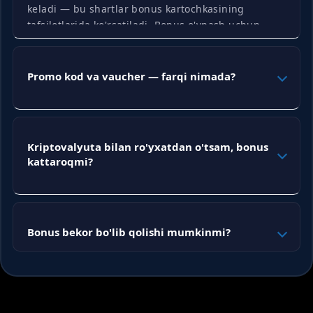
keladi — bu shartlar bonus kartochkasining
tafsilotlarida ko'rsatiladi. Bonus o'ynash uchun
«Kazino»
bo'limidagi
«Bonus Wagering»
kategoriyasidagi o'yinlar ishlatiladi. Veyjer shartlari
to'liq bajarilgandan so'ng bonus mablag'lari
asosiy
Promo kod va vaucher — farqi nimada?
hisobga
o'tadi va chiqarish uchun ochiq bo'ladi.
Agar veyjer muddati tugashidan oldin bajarilmasa,
bonus bekor qilinadi.
Kriptovalyuta bilan ro'yxatdan o'tsam, bonus
kattaroqmi?
Bonus bekor bo'lib qolishi mumkinmi?